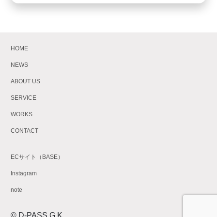
HOME
NEWS
ABOUT US
SERVICE
WORKS
CONTACT
ECサイト（BASE）
Instagram
note
© D-PASS G.K.